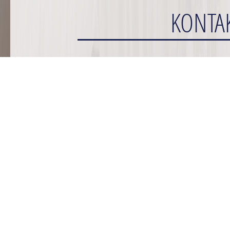
KONTA
Previous
Next
1
KONTAKTDATEN
2
3
HTS GmbH
4
Keplerstraße 74-78
5
41236 Mönchengladbach
Telefon:
02166 - 945 99 33
Fax:
02166 - 945 99 35
E-Mail:
info@hts-gmbh.net
Wenn Sie Fragen zu unseren Leistungen und Angeboten h
können Sie das folgende Formular nutzen! Wir werden uns